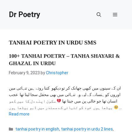
Skip
to
Dr Poetry
Menu
content
TANHAI POETRY IN URDU SMS
100+ TANHAI POETRY – TANHA SHAYARI &
GHAZAL IN URDU
February 9, 2023
by
Christopher
ان کے سینوں میں کبھی جھانک کر تو دیکھو کتنا روتے ہیں تنہائی میں
اوروں کو ہنسانے کے لیے وہ تنہائی میں بھی محفل سجا لیتا تھا عجب
انسان تھا جو خالی پن میں جیتا تھا
سکون اپنے دل کا میں کھو
بیٹھا ہوں خود کو تنہائی کے سمندر میں ڈبو بیٹھا ہوں
…
Read more
Categories
tanhai poetry in english
,
tanhai poetry in urdu 2 lines
,