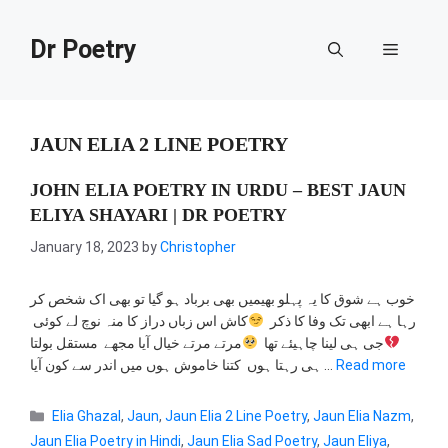
Skip
to
Dr Poetry
Menu
content
JAUN ELIA 2 LINE POETRY
JOHN ELIA POETRY IN URDU – BEST JAUN
ELIYA SHAYARI | DR POETRY
January 18, 2023
by
Christopher
خوب ہے شوق کا یہ پہلو بھیمیں بھی برباد ہو گیا تو بھی اک شخص کر
رہا ہے ابھی تک وفا کا ذکر
کاش اس زباں دراز کا منہ نوچ لے کوئی
جی ہی لینا چاہیئے تھا
مرتے مرتے خیال آیا مجھے مستقل بولتا
ہی رہتا ہوں کتنا خاموش ہوں میں اندر سے کون آیا …
Read more
Categories
Elia Ghazal
,
Jaun
,
Jaun Elia 2 Line Poetry
,
Jaun Elia Nazm
,
Jaun Elia Poetry in Hindi
,
Jaun Elia Sad Poetry
,
Jaun Eliya
,