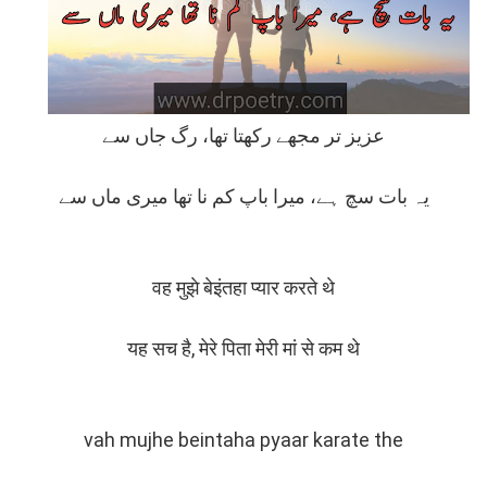
عزیز تر مجھے رکھتا تھا، رگ جاں سے
یہ بات سچ ہے، میرا باپ کم نا تھا میری ماں سے
वह मुझे बेइंतहा प्यार करते थे
यह सच है, मेरे पिता मेरी मां से कम थे
vah mujhe beintaha pyaar karate the