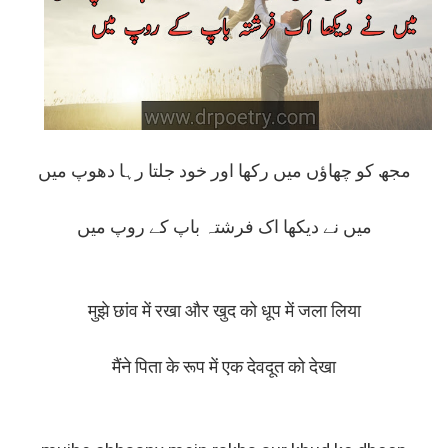
مجھ کو چھاؤں میں رکھا اور خود جلتا رہا دھوپ میں
میں نے دیکھا اک فرشتہ باپ کے روپ میں
मुझे छांव में रखा और खुद को धूप में जला लिया
मैंने पिता के रूप में एक देवदूत को देखा