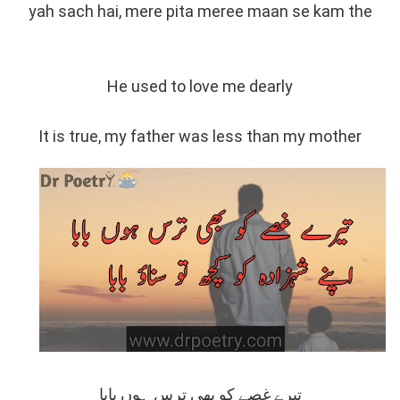
yah sach hai, mere pita meree maan se kam the
He used to love me dearly
It is true, my father was less than my mother
تیرے غصے کو بھی ترس ہوں بابا