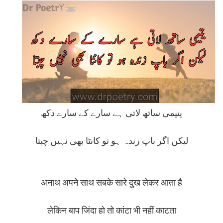
یتیمی ساتھ لاتی ہے سارے کے سارے دکھ
لیکن اگر باپ زندہ ہو تو کانٹا بھی نہیں چبتا
अनाथ अपने साथ सबके सारे दुख लेकर आता है
लेकिन बाप जिंदा हो तो कांटा भी नहीं काटता