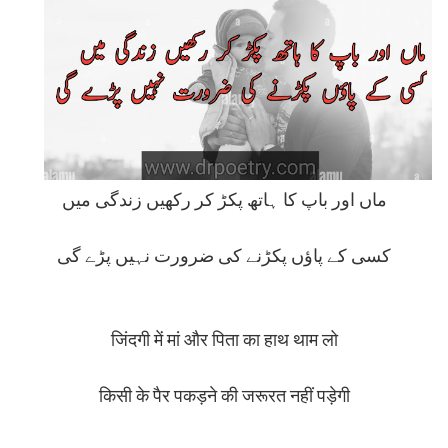
ماں اور باپ کا ہاتھ پکڑ کر رکھیں زندگی میں
کسی کے پاؤں پکڑنے کی ضرورت نہیں پڑے گی
जिंदगी में मां और पिता का हाथ थाम लो
किसी के पैर पकड़ने की जरूरत नहीं पड़ेगी