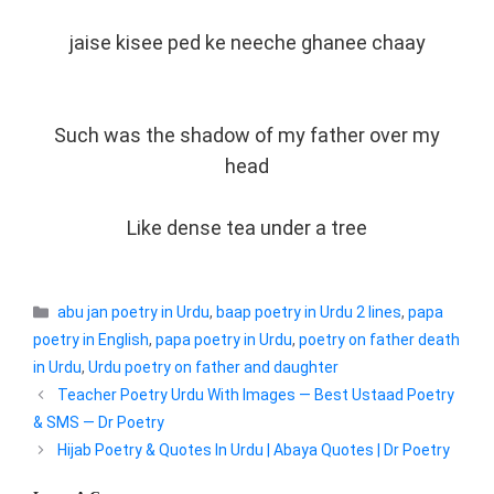
jaise kisee ped ke neeche ghanee chaay
Such was the shadow of my father over my
head
Like dense tea under a tree
Categories
abu jan poetry in Urdu
,
baap poetry in Urdu 2 lines
,
papa
poetry in English
,
papa poetry in Urdu
,
poetry on father death
in Urdu
,
Urdu poetry on father and daughter
Teacher Poetry Urdu With Images — Best Ustaad Poetry
& SMS — Dr Poetry
Hijab Poetry & Quotes In Urdu | Abaya Quotes | Dr Poetry