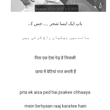
باپ ایک ایسا شجر ہے جس کے
سائے میں بیٹیاں راج کرتی ہیں
पिता एक ऐसा पेड़ है जिसकी
छाया में बेटियां राज करती हैं
pita ek aisa ped hai jisakee chhaaya
mein betiyaan raaj karatee hain