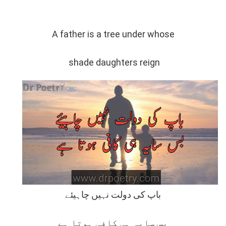
A father is a tree under whose
shade daughters reign
باپ کی دولت نہیں چاہیئے
بس سایہ ہی کافی ہوتا ہے