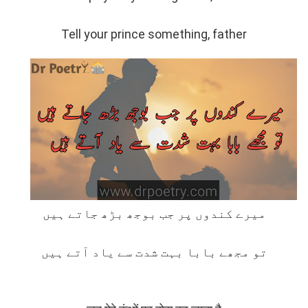
Tell your prince something, father
میرے کندوں پر جب بوجھ بڑھ جاتے ہیں
تو مجھے بابا بہت شدت سے یاد آتے ہیں