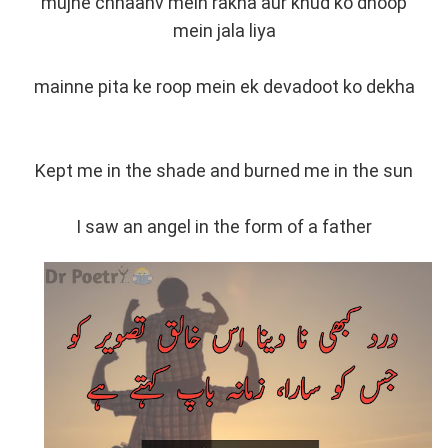
mujhe chhaanv mein rakha aur khud ko dhoop
mein jala liya
mainne pita ke roop mein ek devadoot ko dekha
Kept me in the shade and burned me in the sun
I saw an angel in the form of a father