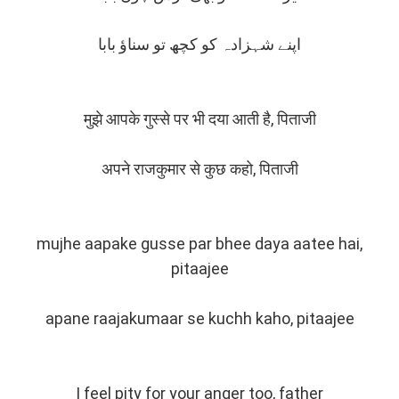
اپنے شہزادہ کو کچھ تو سناؤ بابا
मुझे आपके गुस्से पर भी दया आती है, पिताजी
अपने राजकुमार से कुछ कहो, पिताजी
mujhe aapake gusse par bhee daya aatee hai,
pitaajee
apane raajakumaar se kuchh kaho, pitaajee
I feel pity for your anger too, father