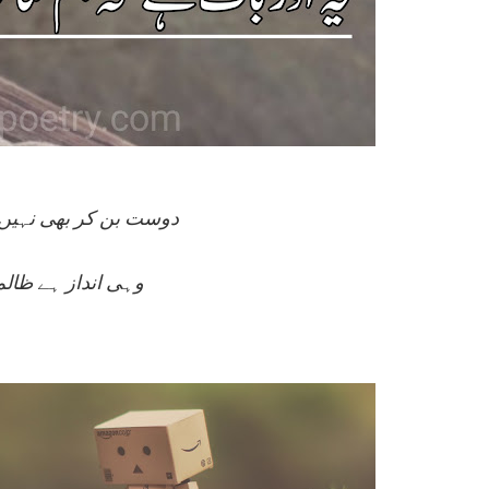
دوست بن کر بھی نہیں ساتھ نبھانے والا
وہی انداز ہے ظالم 