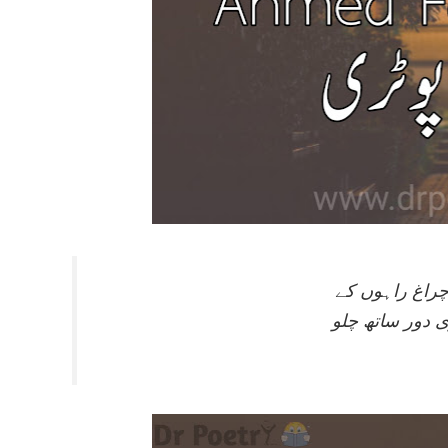
چراغ راہوں کے
 دور ساتھ چلو