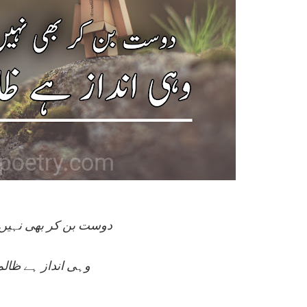
دوست بن کر بھی نہیں ساتھ نبھانے والا
وہی انداز ہے ظالم 