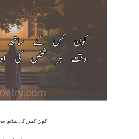
کون کس کے ساتھ مخ