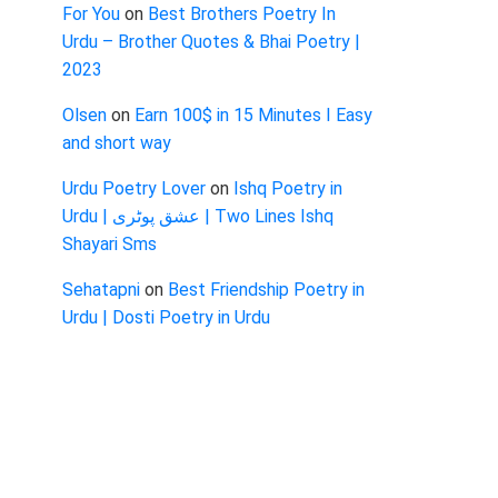
For You
on
Best Brothers Poetry In
Urdu – Brother Quotes & Bhai Poetry |
2023
Olsen
on
Earn 100$ in 15 Minutes I Easy
and short way
Urdu Poetry Lover
on
Ishq Poetry in
Urdu | عشق پوٹری | Two Lines Ishq
Shayari Sms
Sehatapni
on
Best Friendship Poetry in
Urdu | Dosti Poetry in Urdu