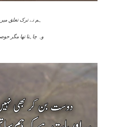
ہم نے ترک تعلق میں پہل کر فراز
وہ چاہتا تھا مگر حوصل