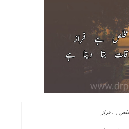
لص ہے فراز