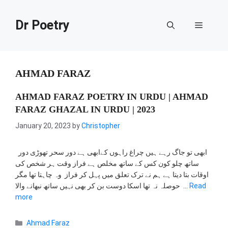
Skip
to
Dr Poetry
Menu
content
AHMAD FARAZ
AHMAD FARAZ POETRY IN URDU | AHMAD
FARAZ GHAZAL IN URDU | 2023
January 20, 2023
by
Christopher
ابھی تو جاگ رہے ہیں چراغ راہوں کےابھی ہے دور سحر تھوڑی دور
ساتھ چلو کون کس کے ساتھ مخلص ہے فراز وقت ہر شخص کی
اوقات بتا دیتا ہے ہم نے ترک تعلق میں پہل کر فراز وہ چاہتا تھا مگر
حوصلہ نہ تھا اسکا دوست بن کر بھی نہیں ساتھ نبھانے والا …
Read
more
Categories
Ahmad Faraz