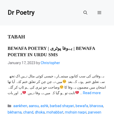
Skip
to
Dr Poetry
Menu
content
TABAH
BEWAFA POETRY | بےوفا پوٹری | BEWAFA
POETRY IN URDU SMS
January 17, 2023
by
Christopher
بے وفائی کی سب کتابوں میںتمہارے جیسی کوئی مثال نہیں اک تجھ
سے تعلق ختم ہونے کے بعد
میں نے چن چن کر تعلق ختم کئے آیا تھا
امتحان میں مضمون بے وفا کا
وضاحت جو تیری کی ہم ٹاپ کر گئے
ثابت تو ہو گیا کہ میں بے وفا نہیں
یہ اور بات …
Read more
Categories
aankhen
,
aansu
,
ashk
,
barbad shayari
,
bewafa
,
bharosa
,
bikharna
,
chand
,
dhoka
,
mohabbat
,
mohsin naqvi
,
parveen