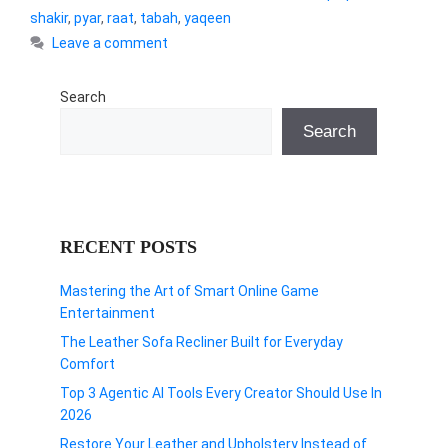
shakir
,
pyar
,
raat
,
tabah
,
yaqeen
Leave a comment
Search
Search
RECENT POSTS
Mastering the Art of Smart Online Game
Entertainment
The Leather Sofa Recliner Built for Everyday
Comfort
Top 3 Agentic AI Tools Every Creator Should Use In
2026
Restore Your Leather and Upholstery Instead of