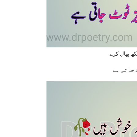
ھ بھال کرے
 جاتی ہے