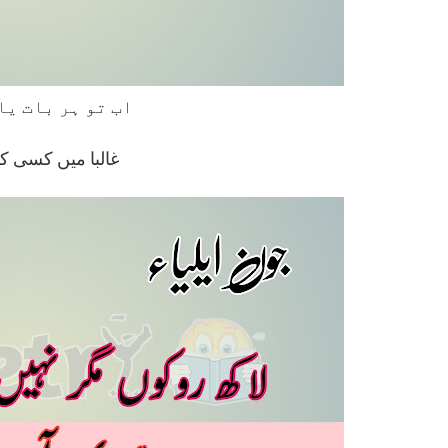
اب تو ہر بات یاد رہتی ہے
غالبا میں کسی کو