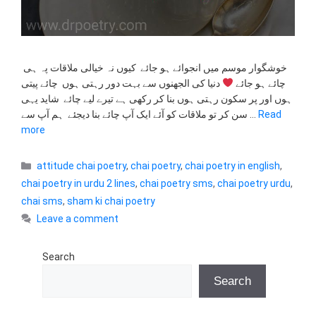
خوشگوار موسم میں انجوائے ہو جائے کیوں نہ خیالی ملاقات پہ ہی
چائے ہو جائے
دنیا کی الجھنوں سے بہت دور رہتی ہوں چائے پیتی
ہوں اور پر سکون رہتی ہوں بنا کر رکھی ہے تیرے لیے چائے شاید یہی
سن کر تو ملاقات کو آئے ایک آپ چائے بنا دیجئے ہم آپ سے …
Read
more
Categories
attitude chai poetry
,
chai poetry
,
chai poetry in english
,
chai poetry in urdu 2 lines
,
chai poetry sms
,
chai poetry urdu
,
chai sms
,
sham ki chai poetry
Leave a comment
Search
Search