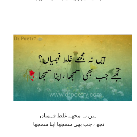
ہیں نہ مجھے غلط فہمیاں
تجھے جب بھی سمجھا اپنا سمجھا