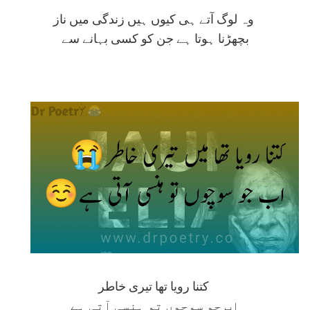
وہ لوگ آتے ہی کیوں ہیں زندگی میں ناز
بچھڑنا ہوتا ہے جن کو کسی بہانے سے
کتنا رویا تھا تیری خاطر
اب جو سوچوں تو ہنسی آتی ہے