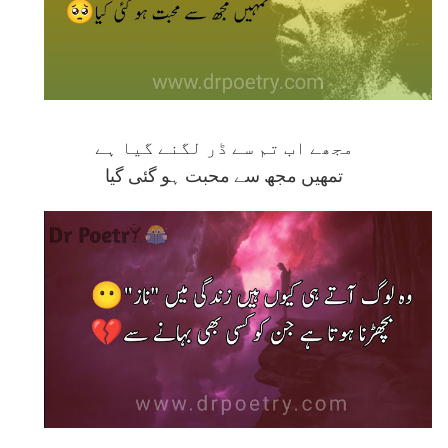
مجھے اب تم سے ڈر لگنے گیا ہے
تمھیں مجھ سے محبت ہو گئی گیا