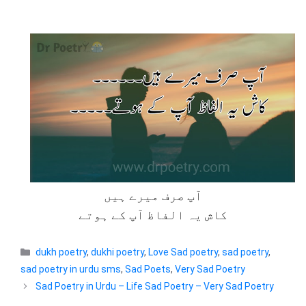
آپ صرف میرے ہیں
کاش یہ الفاظ آپ کے ہوتے
Categories
dukh poetry
,
dukhi poetry
,
Love Sad poetry
,
sad poetry
,
sad poetry in urdu sms
,
Sad Poets
,
Very Sad Poetry
Sad Poetry in Urdu – Life Sad Poetry – Very Sad Poetry