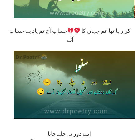
کر رہا تھا غم جہاں کا
حساب آج تم یاد بے حساب
آئے
اتنے دور نہ چلے جانا